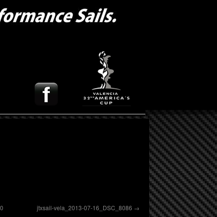
80
jtxsail-vela_2013-07-16_DSC_8086