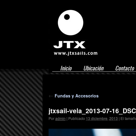
Inicio
Ubicación
Contacto
jtxsails blog
←
Fundas y Accesorios
jtxsail-vela_2013-07-16_DS
Por
admin
|
Publicado
13 diciembre, 2013
|
El tamañ