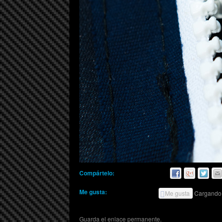
Compártelo:
Me gusta:
Me gusta
Cargando.
Guarda el
enlace permanente
.