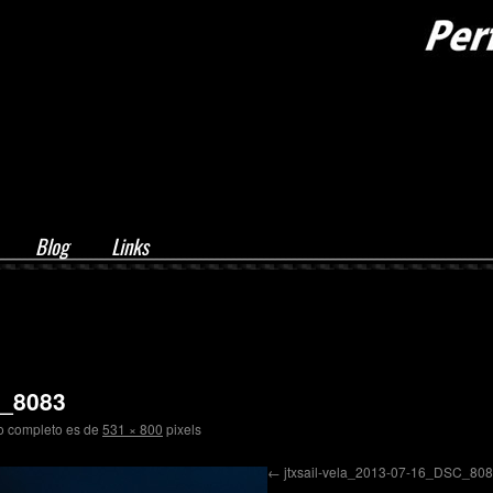
Blog
Links
C_8083
o completo es de
531 × 800
pixels
jtxsail-vela_2013-07-16_DSC_80