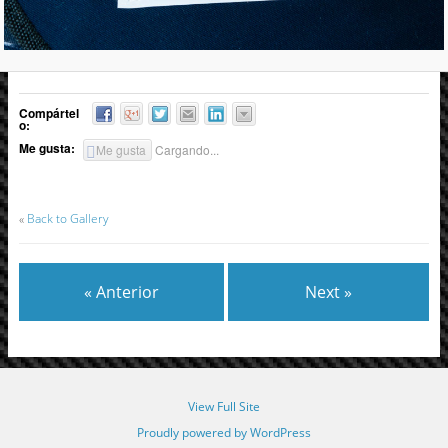
Compártel
o:
Me gusta:
Me gusta
Cargando...
«
Back to Gallery
« Anterior
Next »
View Full Site
Proudly powered by WordPress