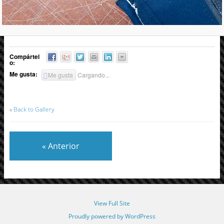
Compártel
o:
Me gusta:
Me gusta
Cargando...
«
Back to Gallery
« Anterior
View Full Site
Proudly powered by WordPress